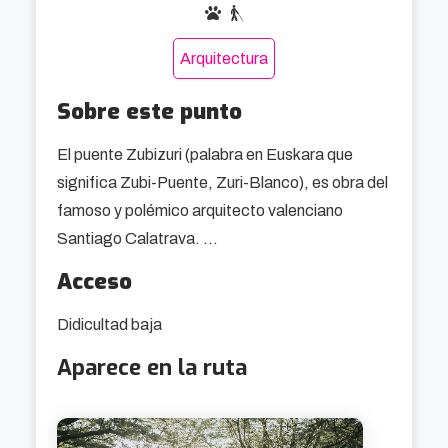
Arquitectura
Sobre este punto
El puente Zubizuri (palabra en Euskara que 
significa Zubi-Puente, Zuri-Blanco), es obra del 
famoso y polémico arquitecto valenciano 
Santiago Calatrava. 

Acceso
Las obras comenzaron en 1990 y terminaron 7 
años después, inaugurándose meses antes que 
Didicultad baja
el Museo Guggenheim.

Aparece en la ruta
El diseño consiste en un arco inclinado que une 
dos plataformas, con rampas de acceso y 