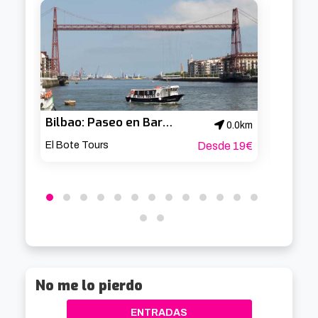
Escucha una audioguía disponible en español, 
euskera, inglés, francés, alemán e italiano, para 
conocer la ruta por la que estás navegando, la 
historia de la ciudad y sus edificios, puentes y 
otras construcciones.
Bilbao: Paseo en Barco por la Ría de Bilbao y la Bahía del Abra
0.0km
El Bote Tours
Desde 19€
Civitati
No me lo pierdo
ENTRADAS