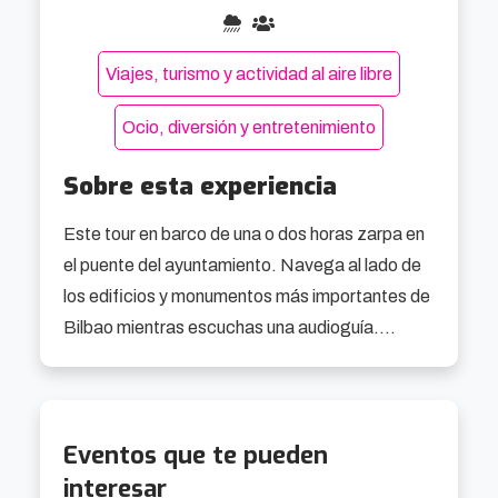
Viajes, turismo y actividad al aire libre
Ocio, diversión y entretenimiento
Sobre esta experiencia
Este tour en barco de una o dos horas zarpa en 
el puente del ayuntamiento. Navega al lado de 
los edificios y monumentos más importantes de 
Bilbao mientras escuchas una audioguía.

Embárcate en un recorrido en barco por el 
corazón de Bilbao. Disfruta de una nueva 
Eventos que te pueden
perspectiva de esta bonita ciudad desde el 
interesar
estuario. El barco tiene una capacidad para 