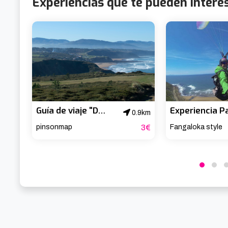
Experiencias que te pueden intere
Guía de viaje "Descubre Uribe"
0.9km
pinsonmap
3€
Fangaloka style