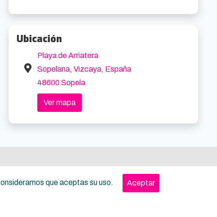
Ubicación
Playa de Arriatera
Sopelana, Vizcaya, España
48600 Sopela
Ver mapa
, consideramos que aceptas su uso.
Aceptar
nos del servicio para la ciudadanía
Términos del servicio para empresas