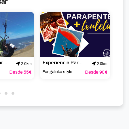
sar
Experiencia Parapente con video sobre la playa de Barinatxe
Experiencia Parapente + menú Txuleton
2.0km
2.0km
Desde 55€
Fangaloka style
Desde 90€