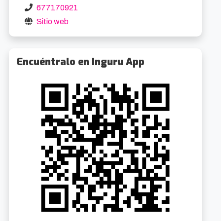
677170921
Sitio web
Encuéntralo en Inguru App
Museo Memorial Cinturón de Hierro
Museo Plasentia de Butrón
2.9km
3.9k
Los gudaris en Euskadi
Gratuito
DFB
Gratuit