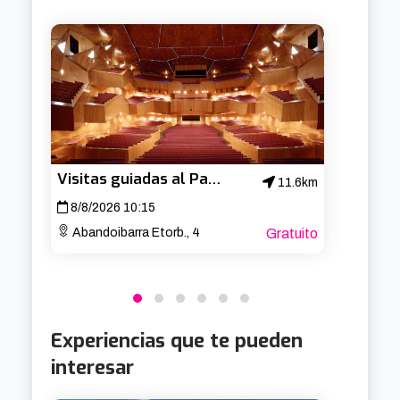
insignias, armamento, etc. pertenecientes a 
este periodo. Además, se proyecta un corto 
donde se reviven los últimos momentos antes 
Visitas guiadas al Palacio Euskalduna
11.6km
8/8/2026 10:15
15/8/
Abandoibarra Etorb., 4
Gratuito
Aband
Experiencias que te pueden
interesar