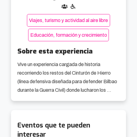
Viajes, turismo y actividad al aire libre
Educación, formación y crecimiento
Sobre esta experiencia
Vive un experiencia cargada de historia 
recorriendo los restos del Cinturón de Hierro 
(línea defensiva diseñada para defender Bilbao 
durante la Guerra Civil) donde lucharon los 
gudaris (soldados vascos).

Después de visitar las trincheras y los bunkers, 
Eventos que te pueden
la visita continua en el Museo Memorial donde 
interesar
se conservan numerosos documentos, 