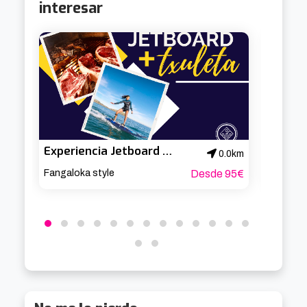
interesar
Experiencia Jetboard en el Abra + menú txulelon.
0.0km
Fangaloka style
Desde 95€
Fangalo