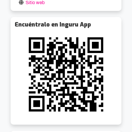
Sitio web
Encuéntralo en Inguru App