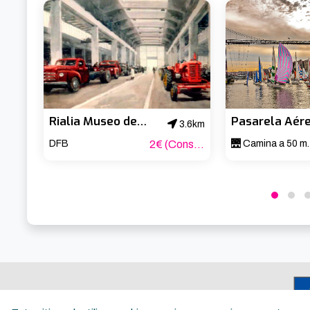
Rialia Museo de la Industria de Bizkaia
3.6km
DFB
2€ (Consultar tarifas reducidas)
🌉 Camina a 50 me