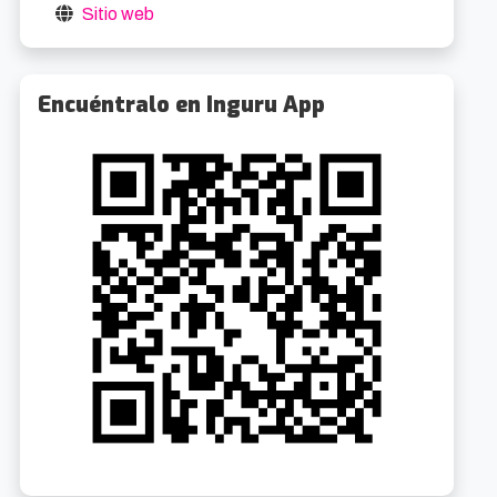
Sitio web
Encuéntralo en Inguru App
Visitas guiadas al Palacio Euskalduna
Visitas guiadas al Palacio Euskalduna
5.3km
5.3k
8/2026 10:15
29/8/2026 10:15
oibarra Etorb., 4
Gratuito
Abandoibarra Etorb., 4
Gratuit