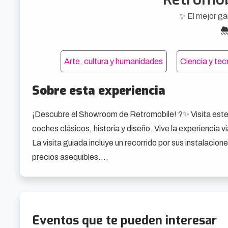
✨ El mejor g
Arte, cultura y humanidades
Ciencia y tec
Sobre esta experiencia
¡Descubre el Showroom de Retromobile! ?✨ Visita este 
coches clásicos, historia y diseño. Vive la experiencia v
La visita guiada incluye un recorrido por sus instalacion
precios asequibles.

❤️ Lo que vas a vivir

▪️ Viaje en el icónico autobús Azulito (consultar).

▪️ Recorrido por 5000 m² de coches clásicos.

Eventos que te pueden interesar