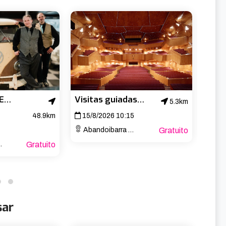
 Más info aquí.

OLD GLASSES EN EL ROCK HOUSE DE NOJA
Visitas guiadas al Palacio Euskalduna
5.3km
48.9km
15/8/2026 10:15
22/
Abandoibarra Etorb., 4
Gratuito
Aband
Gratuito
sar