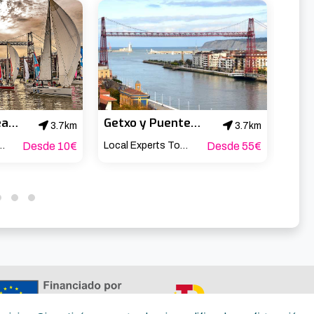
Pasarela Aérea del Puente de Bizkaia
Getxo y Puente Bizcaya Desde Bilbao
3.7km
3.7km
tros sobre el Nervión 🚶‍♂️
Desde 10€
Local Experts Tours
Desde 55€