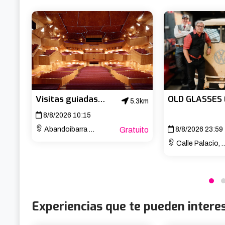
▪️ Historias fascinantes de automovilismo.

▪️ Experiencia ideal para fans del motor.

▪️ Instalaciones modernas y llenas de estilo.

¡Reserva ya y acelera hacia esta experiencia inolvidable!
Disponible sólo los Sábados por la mañana.
Visitas guiadas al Palacio Euskalduna
5.3km
8/8/2026 10:15
Abandoibarra Etorb., 4
Gratuito
8/8/2026 23:59
Calle Palacio, 8, Noja, Cantabria
Experiencias que te pueden intere