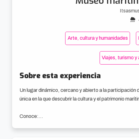
Museo maríti
Itsasmu
Arte, cultura y humanidades
Viajes, turismo y a
Sobre esta experiencia
Un lugar dinámico, cercano y abierto a la participación d
única en la que descubrir la cultura y el patrimonio marít
Conoce:

-Grúa Carola: Icónico testigo del pasado de la cultura m
Itsasmuseum.
