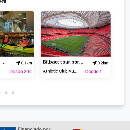
sar
Tour nocturno en kayak por Bilbao
Bilbao: tour por el estadio de San Mamés y su museo
0.1km
0.2km
Desde 20€
Athletic Club Museoa
Desde 16.03€