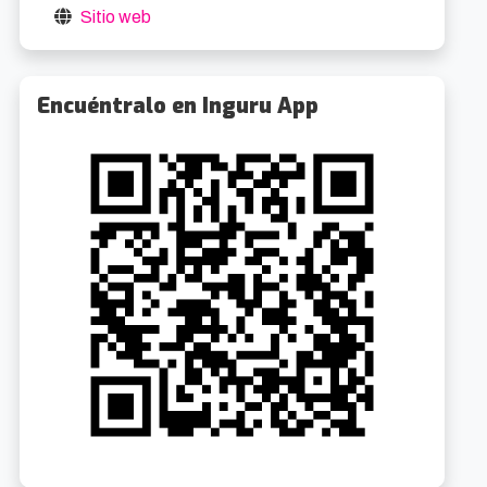
Sitio web
Encuéntralo en Inguru App
Visitas guiadas al Palacio Euskalduna
Visitas guiadas al Palacio Euskalduna
0.3km
0.3k
8/2026 10:15
5/9/2026 10:15
oibarra Etorb., 4
Gratuito
Abandoibarra Etorb., 4
Gratuit