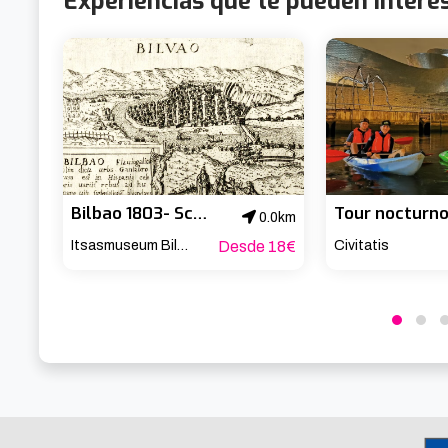
Experiencias que te pueden intere
Bilbao 1803- Scape Room
0.0km
Itsasmuseum Bilbao
Desde 18€
Civitatis