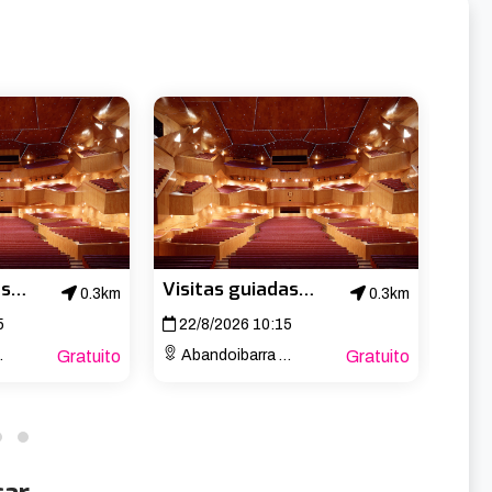
de historia, albergan en la actualidad las principales 
bas de achique para el vaciado de agua y mantenimiento 
de la carpintería de ribera y su relevancia en Bizkaia 
temporales te están esperando.

Visitas guiadas al Palacio Euskalduna
Visitas guiadas al Palacio Euskalduna
0.3km
0.3km
5
22/8/2026 10:15
29/
Gratuito
Abandoibarra Etorb., 4
Gratuito
Aband