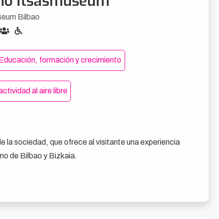
mo Itsasmuseum
seum Bilbao
Educación, formación y crecimiento
ctividad al aire libre
e la sociedad, que ofrece al visitante una experiencia 
imo de Bilbao y Bizkaia.

arítima e industrial de Bilbao y destacado faro de 