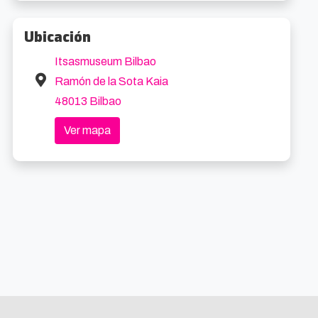
Ubicación
Itsasmuseum Bilbao
Ramón de la Sota Kaia
48013 Bilbao
Ver mapa
Tour Todo Hierro Bilbao: Guggenheim y San Mamés con Comida
Visita San Mamés-Museo y Tour
0.2km
0.3k
Servicios Turisticos Integrales
Desde 240€
Athletic Club
14€/persona (Consultar precios especiales)