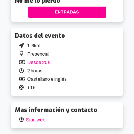
No me lo pierdo
en el punto de partida.

ENTRADAS
Tipos de kayaks

Realizaréis el tour en un kayak individual o doble. 
Datos del evento
Durante el proceso de reserva podréis indicar 
vuestra preferencia, aunque dependerá de la 
1.8km
disponibilidad de embarcaciones el día de la 
Presencial
actividad. 
Desde 20€
2 horas
Castellano e inglés
+18
Mas información y contacto
Sitio web