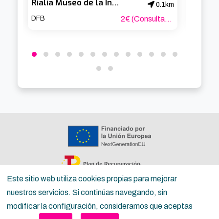
Rialia Museo de la Industria de Bizkaia
0.1km
DFB
2€ (Consultar tarifas reducidas)
Este sitio web utiliza cookies propias para mejorar
nuestros servicios. Si continúas navegando, sin
Copyright ©
Inguru
2026
modificar la configuración, consideramos que aceptas
Política de privacidad
Términos del servicio para la ciudadanía
Términos