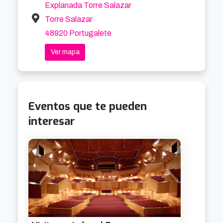
▪️ Diciembre: 7

Explanada Torre Salazar
Torre Salazar
🕰️ Todas las visitas son los domingos a las 
48920 Portugalete
12:30 h.

Ver mapa
🎟️ Reserva previa en la Oficina de Turismo, mail 
y teléfono más abajo.

Eventos que te pueden
🧭 Un plan perfecto si te preguntas qué hacer 
interesar
hoy en Ezkerraldea o quieres disfrutar de un 
paseo teatral por una de las villas más 
emblemáticas de Bizkaia.