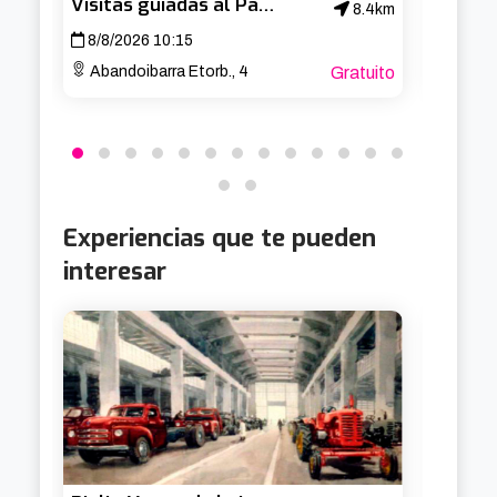
Visitas guiadas al Palacio Euskalduna
8.4km
8/8/2026 10:15
13/8/
Abandoibarra Etorb., 4
Gratuito
Arria
Experiencias que te pueden
interesar