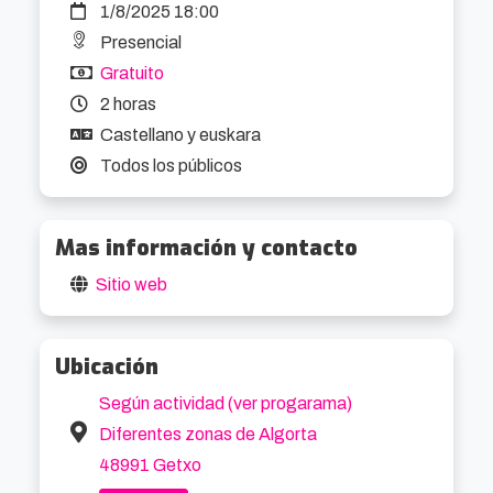
1/8/2025 18:00
golpe de spray. El ambiente es callejero, familiar 
Presencial
y 100 % participativo.

Gratuito
2 horas
🎯 Tipo de experiencia:

Castellano y euskara
Festival de arte urbano, cumbia itinerante y 
Todos los públicos
cultura alternativa.

Mas información y contacto
🎯 Público objetivo:

Jóvenes, familias, amantes del grafiti, skaters, 
Sitio web
músicos callejeros y cuadrillas con ganas de 
calle.

Ubicación
📍 Espacios clave:

Según actividad (ver progarama)
Muxikebarri, plaza del Casino, avenida 
Diferentes zonas de Algorta
Basagoti, Telletxe y calles de Algorta.

48991 Getxo