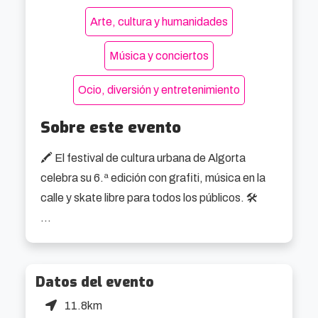
Arte, cultura y humanidades
Música y conciertos
Ocio, diversión y entretenimiento
Sobre este evento
🖍️ El festival de cultura urbana de Algorta 
celebra su 6.ª edición con grafiti, música en la 
calle y skate libre para todos los públicos. 🛠️

Algorta Graff 2025 vuelve como uno de los 
eventos más originales de las Fiestas de San 
Ignacio. Durante el 1 y 2 de agosto, el barrio se 
Datos del evento
convierte en un lienzo en directo: música, 
11.8km
pintura, rampas y furgonetas decoradas a 