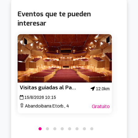
Eventos que te pueden
interesar
Visitas guiadas al Palacio Euskalduna
12.0km
15/8/2026 10:15
22/8/
Abandoibarra Etorb., 4
Gratuito
Aband