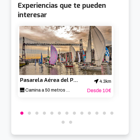
Experiencias que te pueden
interesar
Pasarela Aérea del Puente de Bizkaia
4.3km
🌉 Camina a 50 metros sobre el Nervión 🚶‍♂️
Desde 10€
Local E