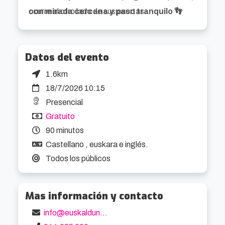
ocurre al otro lado de sus puertas.
con mirada cercana y paso tranquilo 👣
Datos del evento
1.6km
18/7/2026 10:15
Presencial
Gratuito
90 minutos
Castellano , euskara e inglés.
Todos los públicos
Mas información y contacto
info@euskalduna.eus