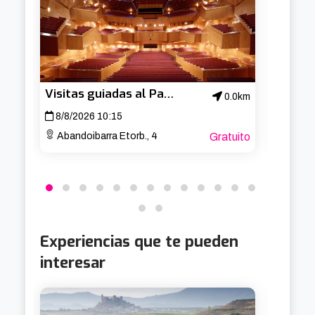
Visitas guiadas al Palacio Euskalduna
0.0km
8/8/2026 10:15
13/8/
Abandoibarra Etorb., 4
Gratuito
Arria
Experiencias que te pueden
interesar