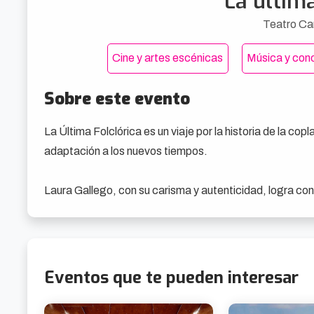
La última
Teatro Ca
Cine y artes escénicas
Música y conc
Sobre este evento
La Última Folclórica es un viaje por la historia de la cop
adaptación a los nuevos tiempos.

Laura Gallego, con su carisma y autenticidad, logra con
a quienes añoran la voz de la gran Rocío Jurado.

Este espectáculo destaca no solo por su calidad vocal e
reavivar un género que parecía olvidado.
Eventos que te pueden interesar