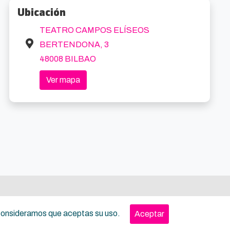
Ubicación
TEATRO CAMPOS ELÍSEOS
BERTENDONA, 3
48008 BILBAO
Bilbao: 1- or 2-Hour Sightseeing Boat Tour
Desde Bilbao: Excursión en Grupo a Gaztelugatxe, Gernika y Mundaka
0.7km
0.7k
Ver mapa
OATS
Desde 20€
Local Experts Tours
Desde 69
, consideramos que aceptas su uso.
Aceptar