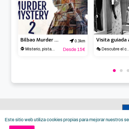
Bilbao Murder Mystery 2: Crime on Date Night!
0.3km
🕵️ Misterio, pistas y una cita muy turbia 🔎
Desde 15€
🎭 Descubre el corazón cultural 
Este sitio web utiliza cookies propias para mejorar nuestros 