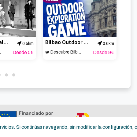
Visita guiada al Teatro Arriaga
Bilbao Outdoor Exploration Game
0.5km
0.6km
de Bilbao ✨
Desde 5€
🧩 Descubre Bilbao jugando a cielo abierto 🚶
Desde 9€
BILB
servicios. Si continúas navegando, sin modificar la configuración