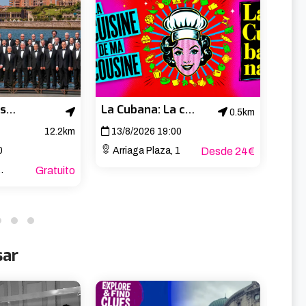
Biotz Alai Abesbatza – Concierto de San Lorenzo
La Cubana: La cuisine de ma cousine
0.5km
12.2km
13/8/2026 19:00
14/
0
Arriaga Plaza, 1
Desde 24€
Arr
Gratuito
sar