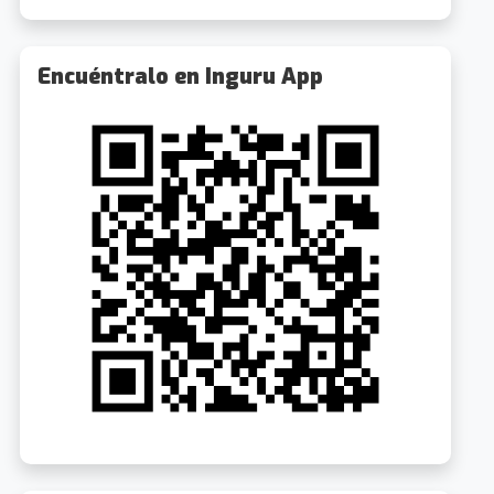
Encuéntralo en Inguru App
La Cubana: La cuisine de ma cousine
La Cubana: La cuisine de ma cousine
0.5km
0.5k
8/2026 19:00
15/8/2026 19:00
iaga Plaza, 1
Desde 24€
Arriaga Plaza, 1
Desde 24