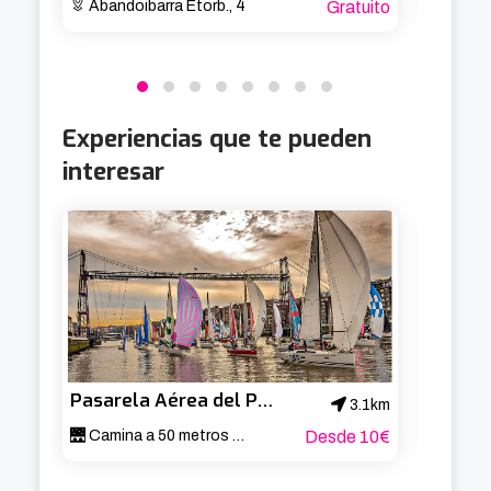
Abandoibarra Etorb., 4
Gratuito
Aband
Experiencias que te pueden
interesar
Pasarela Aérea del Puente de Bizkaia
3.1km
🌉 Camina a 50 metros sobre el Nervión 🚶‍♂️
Desde 10€
Local E