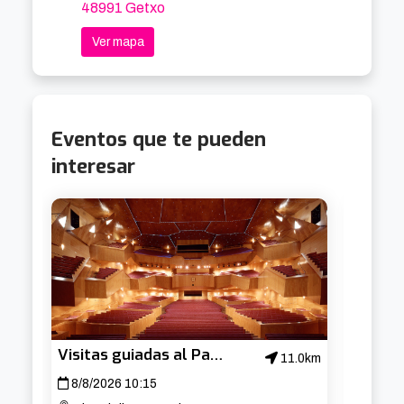
48991 Getxo
Ver mapa
Eventos que te pueden
interesar
Visitas guiadas al Palacio Euskalduna
11.0km
8/8/2026 10:15
15/8/