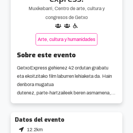
Muxikebarri, Centro de arte, cultura y
congresos de Getxo
Arte, cultura y humanidades
Sobre este evento
GetxoExpress gehienez 42 ordutan grabatu 
eta ekoitzitako film laburren lehiaketa da. Hain 
denbora mugatua

dutenez, parte-hartzaileek beren asmamena, 
sormena eta originaltasuna erakutsi beharko 
dituzte, eta emaitza urriaren 24an ikusi ahal 
izango da, egun horretan egindako film laburren 
Datos del evento
proiekzioa izango da eta.

12.2km