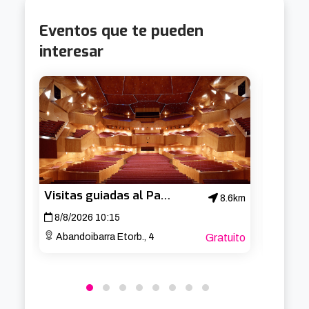
Eventos que te pueden
interesar
Visitas guiadas al Palacio Euskalduna
8.6km
8/8/2026 10:15
15/8/
Abandoibarra Etorb., 4
Gratuito
Aband