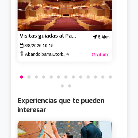
Visitas guiadas al Palacio Euskalduna
5.4km
8/8/2026 10:15
10/8/
Abandoibarra Etorb., 4
Gratuito
Av. B
Experiencias que te pueden
interesar