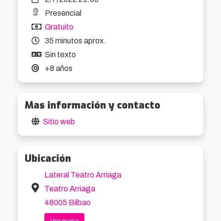
cuestiones filosóficas, imágenes inusuales y 
Presencial
surgen momentos absurdos.

Gratuito
Acrobacias con precisión y facilidad. 
35 minutos aprox.
Conmovedora, divertida y con mucha

Sin texto
profundidad.
+8 años
Mas información y contacto
Sitio web
Ubicación
Lateral Teatro Arriaga
Teatro Arriaga
48005 Bilbao