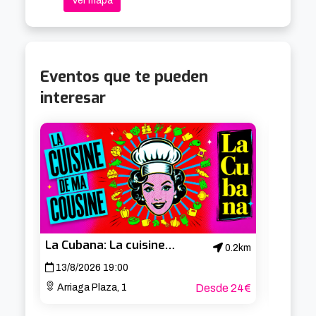
Ver mapa
Eventos que te pueden
interesar
La Cubana: La cuisine de ma cousine
0.2km
13/8/2026 19:00
14/8/
Arriaga Plaza, 1
Desde 24€
Arria