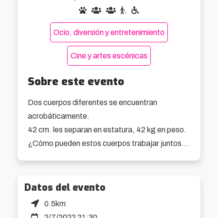
Ocio, diversión y entretenimiento
Cine y artes escénicas
Sobre este evento
Dos cuerpos diferentes se encuentran 
acrobáticamente.

42 cm. les separan en estatura, 42 kg en peso.

¿Cómo pueden estos cuerpos trabajar juntos? 
¿Dónde se complementan casi

simbióticamente? ¿Dónde encuentran los 
límites?

Datos del evento
En GAP of 42 se funden extraordinarias 
0.5km
acrobacias y comedia. Se plantean

2/7/2022 21:30