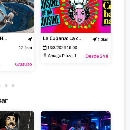
La Kantera CPH Open 2026
La Cubana: La cuisine de ma cousine
1.0km
12.5km
13/8/2026 19:00
14/
Arriaga Plaza, 1
Desde 24€
Arr
Gratuito
sar