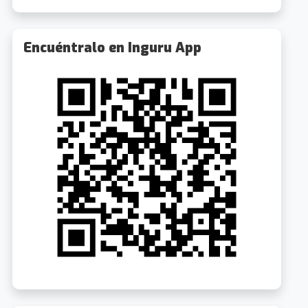
Encuéntralo en Inguru App
La Cubana: La cuisine de ma cousine
Visitas guiadas al Palacio Euskalduna
1.0km
1.0k
8/2026 19:00
15/8/2026 10:15
iaga Plaza, 1
Desde 24€
Abandoibarra Etorb., 4
Gratuit