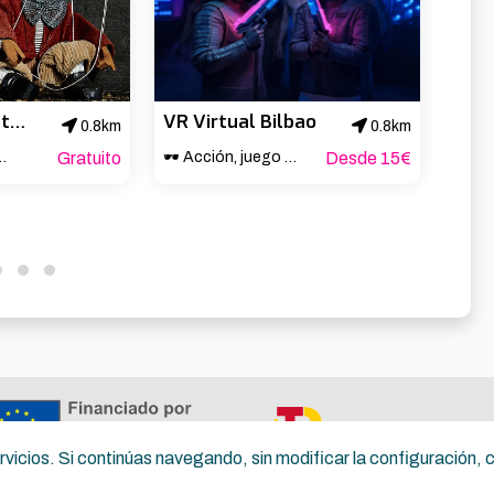
Pantzerki-Centro de documentación de títeres de Bilbao
VR Virtual Bilbao
0.8km
0.8km
ral de Bizkaia
Gratuito
🕶️ Acción, juego y adrenalina en Bilbao 🎮
Desde 15€
Tourn
servicios. Si continúas navegando, sin modificar la configuración