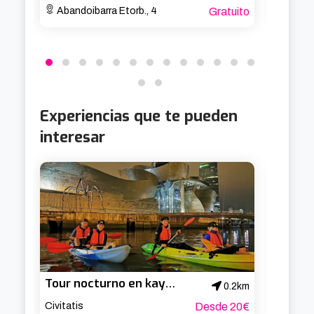
Abandoibarra Etorb., 4
Gratuito
Bajada 
Experiencias que te pueden
interesar
Tour nocturno en kayak por Bilbao
0.2km
Civitatis
Desde 20€
Athleti