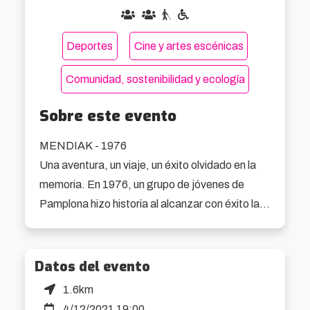
Deportes
Cine y artes escénicas
Comunidad, sostenibilidad y ecología
Sobre este evento
MENDIAK - 1976

Una aventura, un viaje, un éxito olvidado en la 
memoria. En 1976, un grupo de jóvenes de 
Pamplona hizo historia al alcanzar con éxito la 
cumbre del Shakhaur (7.116 m), en Afganistán. 
Fue “el primer sietemil vasco”, pero pronto la 
alegría se convirtió en tristeza. Durante el 
Datos del evento
descenso, ocurrió un accidente: uno de los 
1.6km
miembros del grupo murió y otro quedó 
4/12/2021 19:00