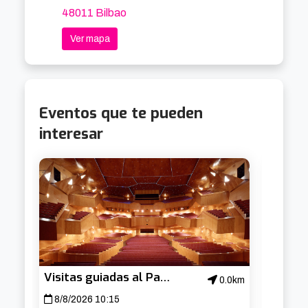
48011 Bilbao
Ver mapa
Eventos que te pueden
interesar
Visitas guiadas al Palacio Euskalduna
0.0km
8/8/2026 10:15
8/8/2