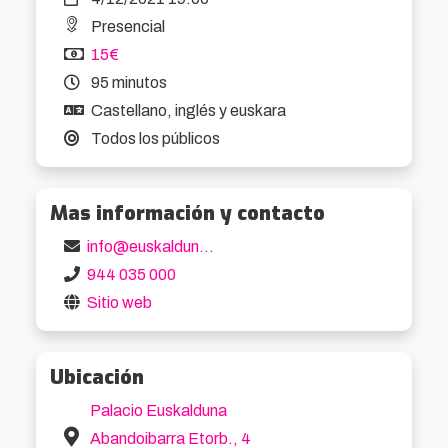
gravemente herido. Gracias a la ayuda de una 
Presencial
expedición polaca lograron salvar la vida a su 
15€
compañero y esa experiencia fraguó una 
95 minutos
amistad que perdura en el tiempo hasta hoy.
Castellano, inglés y euskara
Todos los públicos
Mas información y contacto
info@euskalduna.eus
944 035 000
Sitio web
Ubicación
Palacio Euskalduna
Abandoibarra Etorb., 4