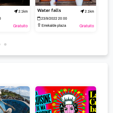
Water falls
Infin
2.1km
2.1km
0
23/9/2022 20:00
24/
Gratuito
Errekalde plaza
Gratuito
Err