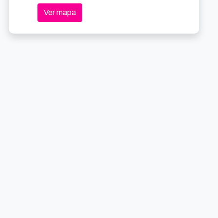
Ver mapa
La Cubana: La cuisine de ma cousine
Visitas guiadas al Palacio Euskalduna
1.9km
1.8k
8/2026 19:00
15/8/2026 10:15
iaga Plaza, 1
Desde 24€
Abandoibarra Etorb., 4
Gratuit