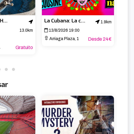
La Kantera CPH Open 2026
La Cubana: La cuisine de ma cousine
1.9km
13.0km
13/8/2026 19:00
14/
Arriaga Plaza, 1
Desde 24€
Arr
Gratuito
sar