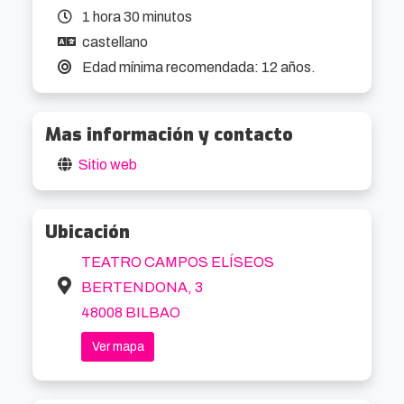
sobrellevar la paternidad a otras personas que 
1 hora 30 minutos
se encuentran en su misma situación, para 
castellano
desahogarse y una excusa maravillosa para salir 
Edad mínima recomendada: 12 años.
un poco de casa, ya sabéis… Cosas de padres.
Mas información y contacto
Sitio web
Ubicación
TEATRO CAMPOS ELÍSEOS
BERTENDONA, 3
48008 BILBAO
Ver mapa