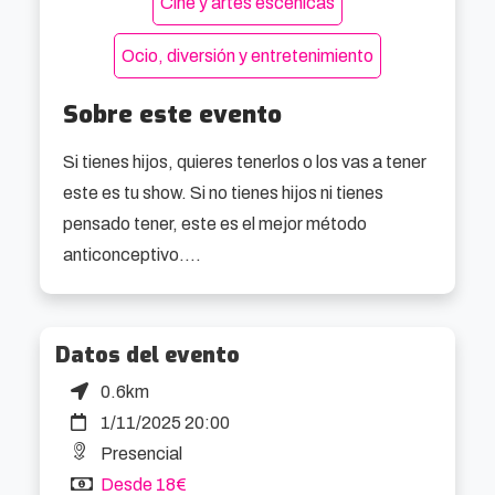
Cine y artes escénicas
Ocio, diversión y entretenimiento
Sobre este evento
Si tienes hijos, quieres tenerlos o los vas a tener 
este es tu show. Si no tienes hijos ni tienes 
pensado tener, este es el mejor método 
anticonceptivo.

El cómico Raúl Massana presenta Cosas de 
Padres. Un show sobre la paternidad donde se 
Datos del evento
explica lo que nadie te cuenta en los grupos de 
0.6km
Whatsapp. Con un punto de vista único a través 
1/11/2025 20:00
de sus vivencias como padre de mellizos, 
Presencial
Massana ha creado un show para ayudar a 
Desde 18€