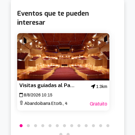
Eventos que te pueden
interesar
Visitas guiadas al Palacio Euskalduna
1.3km
8/8/2026 10:15
8/8/2
Abandoibarra Etorb., 4
Gratuito
Bajada 