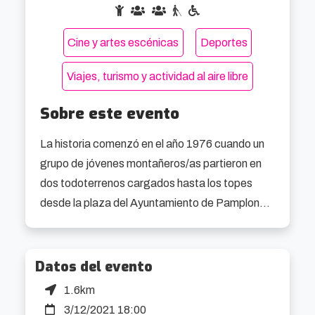
Cine y artes escénicas
Deportes
Viajes, turismo y actividad al aire libre
Sobre este evento
La historia comenzó en el año 1976 cuando un 
grupo de jóvenes montañeros/as partieron en 
dos todoterrenos cargados hasta los topes 
desde la plaza del Ayuntamiento de Pamplona 
hacia la cordillera del Hindu Kush, en 
Afganistán. Fue una expedición llena de 
aventuras, descubrimientos y exotismo que 
Datos del evento
culminó con éxito ascendiendo hasta la cumbre 
1.6km
del pico Shakhaur de 7.116 metros. Fue “el 
3/12/2021 18:00