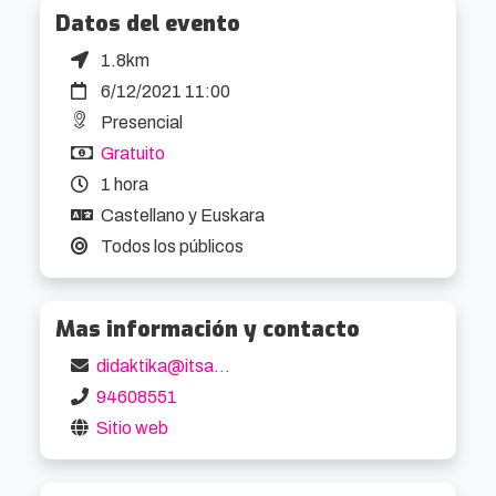
reconozca su aportación para que el equipo 
Datos del evento
llegue hasta la cima. Paula Olaz atesora ya una 
1.8km
interesante trayectoria en la composición de 
6/12/2021 11:00
bandas sonoras de largometrajes ficcionados. 
Presencial
Joaquín Gómez ha trabajado más la faceta 
Gratuito
publicitaria a la hora de componer, estando 
1 hora
siempre ligado a la naturaleza a través de las 
Castellano y Euskara
bandas sonoras compuestas para 
Todos los públicos
cortometrajes. Charlarán sobre las 
aportaciones de la música al cine de montaña.

Mas información y contacto
Entrada gratuita con registro en la web. Hasta 
didaktika@itsasmuseum.eus
completar aforo.
94608551
Sitio web