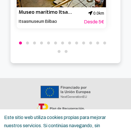
Museo marítimo Itsasmuseum
0.0km
Itsasmuseum Bilbao
Desde 5€
Itsasm
Este sitio web utiliza cookies propias para mejorar
nuestros servicios. Si continúas navegando, sin
Copyright ©
Inguru
2026