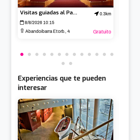
Visitas guiadas al Palacio Euskalduna
0.3km
8/8/2026 10:15
10/8/
Abandoibarra Etorb., 4
Gratuito
Av. B
Experiencias que te pueden
interesar