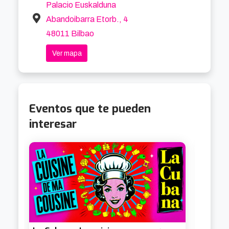
pensada para todos los públicos, con especial 
Palacio Euskalduna
atención a la accesibilidad. Eso sí: se ruega 
Abandoibarra Etorb., 4
puntualidad, porque el recorrido arranca sin 
48011 Bilbao
espera.

Ver mapa
🗺️ Si buscas qué hacer hoy en Bilbao o te 
interesan los planes culturales accesibles, esta 
visita guiada es una buena puerta de entrada. 
Eventos que te pueden
Literalmente. 🚪
interesar