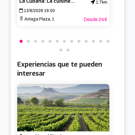
La Cubana: La cuisine de ma cousine
1.7km
13/8/2026 19:00
14/8/
Arriaga Plaza, 1
Desde 24€
Arria
Experiencias que te pueden
interesar