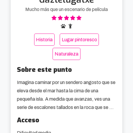
Mucho más que un escenario de película
Historia
Lugar pintoresco
Naturaleza
Sobre este punto
Imagina caminar por un sendero angosto que se 
eleva desde el mar hasta la cima de una 
pequeña isla. A medida que avanzas, ves una 
serie de escalones tallados en la roca que se 
extienden en zigzag hacia el cielo. Son 241 
Acceso
escalones en total, que te llevan lentamente 
hacia la cima. El esfuerzo físico aumenta 
Dificultad media