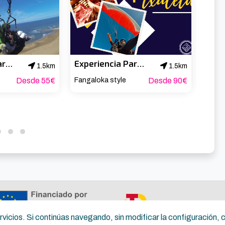
Experiencia Parapente con video sobre la playa de Barinatxe
Experiencia Parapente + menú Txuleton
1.5km
1.5km
Desde 55€
Fangaloka style
Desde 90€
Fanga
servicios. Si continúas navegando, sin modificar la configuración