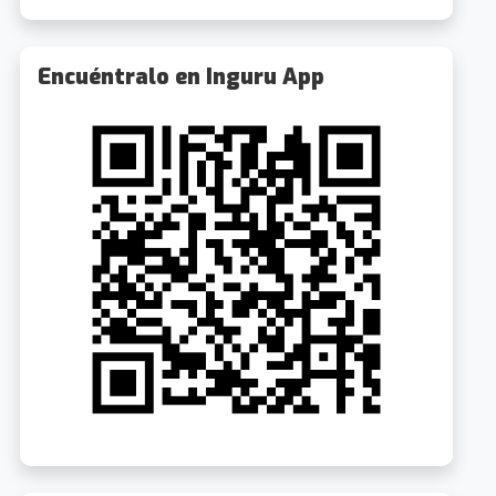
Encuéntralo en Inguru App