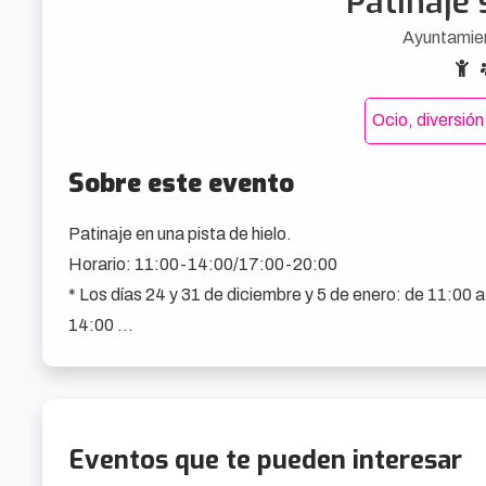
Patinaje 
Ayuntamie
Ocio, diversión
Sobre este evento
Patinaje en una pista de hielo.

Horario: 11:00-14:00/17:00-20:00

* Los días 24 y 31 de diciembre y 5 de enero: de 11:00 a

14:00 

*Los días 25 y 1 no hay servicio

Reserva de pista:

- Para los días del 23 al 29, inscripciones del 10 al 20 de 
- Para los días del 30 al 5, inscripciones a partir del 21

Eventos que te pueden interesar