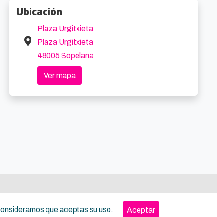
Ubicación
Plaza Urgitxieta
Plaza Urgitxieta
48005 Sopelana
Experiencia Jetboard en el Abra + menú txulelon.
Experiencia Paddle surf en el Abra
4.5km
4.5k
Ver mapa
loka style
Desde 95€
Fangaloka style
Desde 25
, consideramos que aceptas su uso.
Aceptar