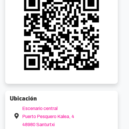
Cabaret El Musical
Cabaret El Musical
10.1km
10.1k
8/2026 20:00
21/8/2026 20:00
oibarra Etorb., 4
Desde 47€
Abandoibarra Etorb., 4
Desde 47€
Ubicación
Escenario central
Puerto Pesquero Kalea, 4
48980 Santurtxi