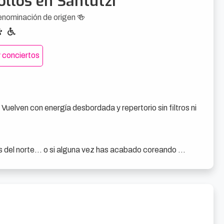
ollos en Santutzi
enominación de origen 🍻
 conciertos
uelven con energía desbordada y repertorio sin filtros ni 
 del norte... o si alguna vez has acabado coreando 
on espíritu gamberro, humor ácido y mucho riff, llevan 
is de cachondeo en directo.

scenario con la energía de siempre, letras que van del 
al de ensayo, furgoneta y fiesta mayor.
