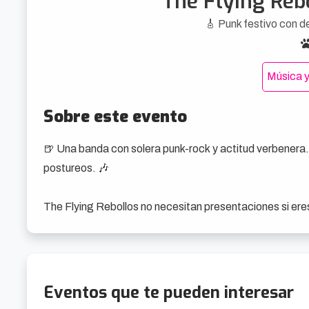
The Flying Reb
🎸 Punk festivo con d
Música y
Sobre este evento
🍺 Una banda con solera punk-rock y actitud verbenera. V
postureos. 🎶

The Flying Rebollos no necesitan presentaciones si eres
estribillos con una birra en la mano. Surgidos en los 90 c
décadas combinando punk, rock clásico y una buena dos
Su regreso no es revival: es pura resistencia. Suben al e
Eventos que te pueden interesar
desparrame al dardo social, y ese sonido que huele a loc