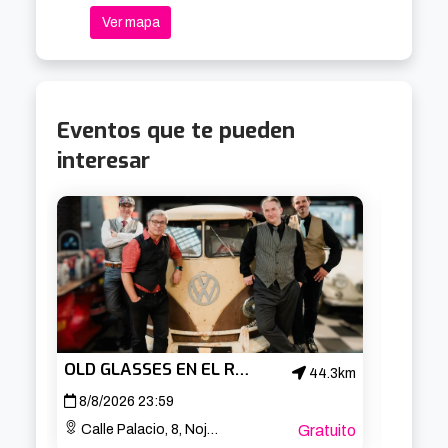
Ver mapa
Eventos que te pueden
interesar
OLD GLASSES EN EL ROCK HOUSE DE NOJA
44.3km
8/8/2026 23:59
13/8/
Calle Palacio, 8, Noja, Cantabria
Gratuito
Arria