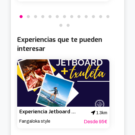
Experiencias que te pueden
interesar
Experiencia Jetboard en el Abra + menú txulelon.
1.3km
Fangaloka style
Desde 95€
Fangalo