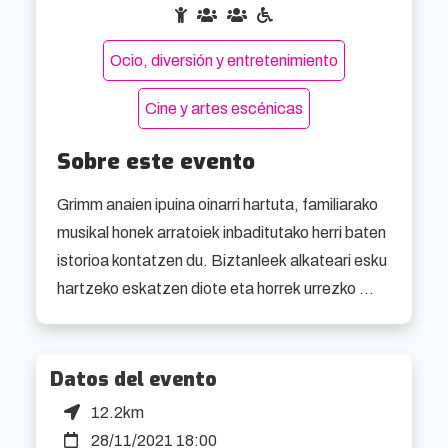
Ocio, diversión y entretenimiento
Cine y artes escénicas
Sobre este evento
Grimm anaien ipuina oinarri hartuta, familiarako 
musikal honek arratoiek inbaditutako herri baten 
istorioa kontatzen du. Biztanleek alkateari esku 
hartzeko eskatzen diote eta horrek urrezko 
ehun txanponeko saria eskaintzen dio izurritea 
amaitzen duenari. Orduan magia sortzen da! 
Flautista xelebre bat agertzen da eszenan eta 
Datos del evento
bere musikaren ahalmen hipnotikoarekin 
12.2km
arratoiak aldentzea lortzen du.

28/11/2021 18:00