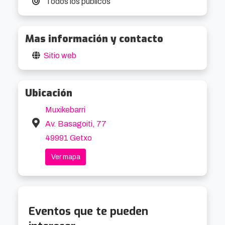
Todos los públicos
capacidad de enganchar a públicos muy 
distintos desde el primer tema.

Mas información y contacto
La banda puede interesar tanto a quienes 
Sitio web
disfrutan de propuestas mestizas como a 
quienes simplemente buscan un concierto al aire 
Ubicación
libre con ritmo, personalidad y cero rigidez. Su 
sonido tiene algo festivo, sí, pero no en modo 
Muxikebarri
automático. Hay trabajo de mezcla, intención y 
Av. Basagoiti, 77
una identidad construida desde la percusión y el 
49991 Getxo
cruce de culturas, no desde el adorno 
Ver mapa
superficial.

El ambiente apunta a una sesión vibrante, cálida 
y expansiva, ideal para dejarse llevar por el 
Eventos que te pueden
pulso del grupo y aceptar que hay conciertos 