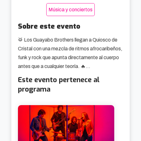
Música y conciertos
Sobre este evento
🥁 Los Guayabo Brothers llegan a Quiosco de 
Cristal con una mezcla de ritmos afrocaribeños, 
funk y rock que apunta directamente al cuerpo 
antes que a cualquier teoría. 🔥

Este evento pertenece al
La historia del grupo ya marca bastante bien el 
programa
tono de su propuesta: músicos de procedencias 
distintas que se encuentran, empiezan a tocar y 
terminan construyendo un sonido común sin 
necesidad de pasar primero por demasiadas 
reuniones sobre identidad artística. En su caso, 
esa mezcla sale bien. Muy bien, de hecho. La 