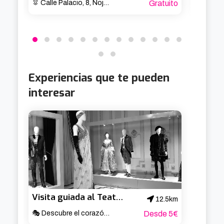
Calle Palacio, 8, Noja, Cantabria
Gratuito
Av. B
Experiencias que te pueden
interesar
Visita guiada al Teatro Arriaga
12.5km
🎭 Descubre el corazón cultural de Bilbao ✨
Desde 5€