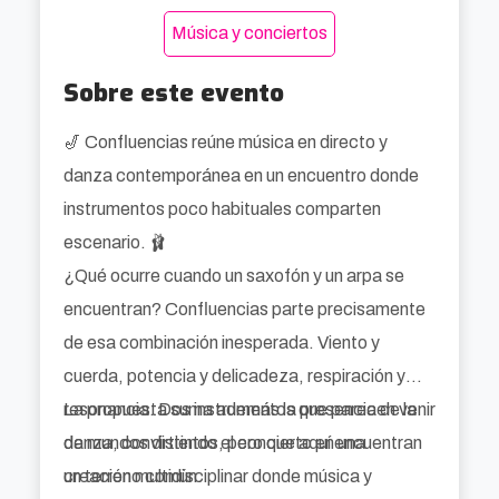
Música y conciertos
Sobre este evento
🎷 Confluencias reúne música en directo y
danza contemporánea en un encuentro donde
instrumentos poco habituales comparten
escenario. 🩰
¿Qué ocurre cuando un saxofón y un arpa se
encuentran? Confluencias parte precisamente
de esa combinación inesperada. Viento y
cuerda, potencia y delicadeza, respiración y
resonancia. Dos instrumentos que parecen venir
La propuesta suma además la presencia de la
de mundos distintos, pero que aquí encuentran
danza, convirtiendo el concierto en una
un terreno común.
creación multidisciplinar donde música y