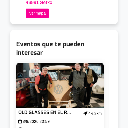
48991 Getxo
Ver mapa
Eventos que te pueden
interesar
OLD GLASSES EN EL ROCK HOUSE DE NOJA
44.3km
8/8/2026 23:59
10/8/