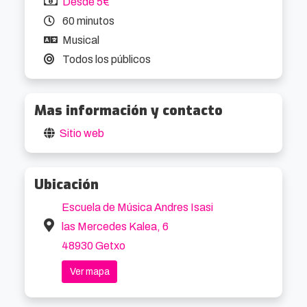
Desde 5€
🌟 Un espectáculo lleno de talento, humor y 
60 minutos
grandes clásicos te espera. ¡No faltes!
Musical
Todos los públicos
Mas información y contacto
Sitio web
Ubicación
Escuela de Música Andres Isasi
las Mercedes Kalea, 6
48930 Getxo
Ver mapa