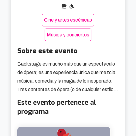
Cine y artes escénicas
Música y conciertos
Sobre este evento
Backstage es mucho más que un espectáculo 
de ópera; es una experiencia única que mezcla 
música, comedia y la magia de lo inesperado. 
Tres cantantes de ópera (o de cualquier estilo 
que les permita ganarse la vida) se reúnen en un 
Este evento pertenece al
teatro para ensayar con su pianista. Pero algo 
programa
ocurre: descubren que el público ya está allí, ¡y 
no tienen más remedio que improvisar un 
concierto entre bambalinas! 🎤✨
