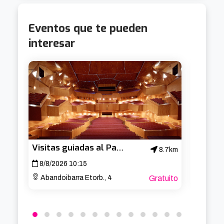
Eventos que te pueden
interesar
Visitas guiadas al Palacio Euskalduna
8.7km
8/8/2026 10:15
8/8/2
Abandoibarra Etorb., 4
Gratuito
Calle Pal