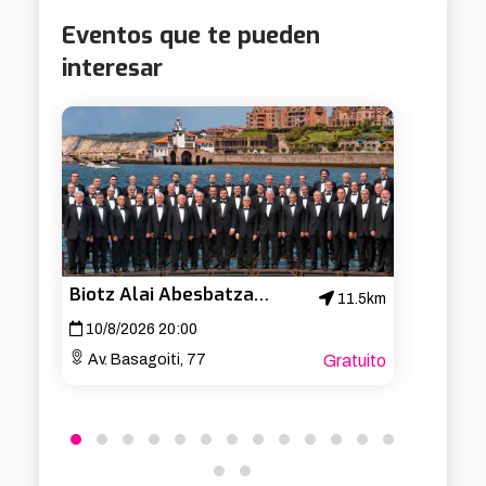
Eventos que te pueden
interesar
Biotz Alai Abesbatza – Concierto de San Lorenzo
Cabar
11.5km
10/8/2026 20:00
19/8/
Av. Basagoiti, 77
Gratuito
Aband