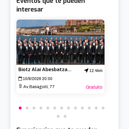
Eventos que te pueden
interesar
Biotz Alai Abesbatza – Concierto de San Lorenzo
Cabar
12.4km
10/8/2026 20:00
19/8/
Av. Basagoiti, 77
Gratuito
Aband