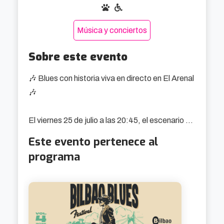
Música y conciertos
Sobre este evento
🎶 Blues con historia viva en directo en El Arenal 
🎶

El viernes 25 de julio a las 20:45, el escenario 
principal del Bilbao Blues Festival 2025 acoge a 
Este evento pertenece al
The Kings of Blues, o lo que es lo mismo: cinco 
programa
nombres propios del blues global reunidos para 
demostrar que la veteranía no solo pesa, 
también suena. Una actuación imprescindible si 
buscas conciertos en vivo julio 2025 con 
músculo y leyenda.
