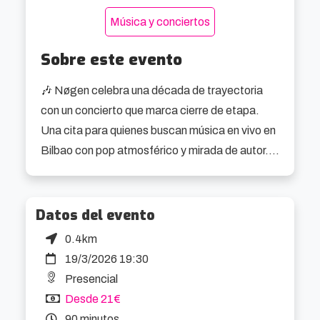
Música y conciertos
Sobre este evento
🎶 Nøgen celebra una década de trayectoria 
con un concierto que marca cierre de etapa. 
Una cita para quienes buscan música en vivo en 
Bilbao con pop atmosférico y mirada de autor. 
🎶

Nøgen llega en un momento bastante concreto 
Datos del evento
de su recorrido: el de mirar atrás sin quedarse a 
0.4km
vivir ahí. El grupo donostiarra celebra diez años 
19/3/2026 19:30
de camino con una gira que funciona como 
Presencial
despedida de una etapa y, al mismo tiempo, 
Desde 21€
como arranque de la siguiente. No es poca 
90 minutos