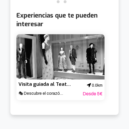
Nøgen en un momento de transición real, con 
canciones que cierran una etapa y dejan abierta 
Experiencias que te pueden
la siguiente. 🎸
interesar
Visita guiada al Teatro Arriaga
0.0km
🎭 Descubre el corazón cultural de Bilbao ✨
Desde 5€