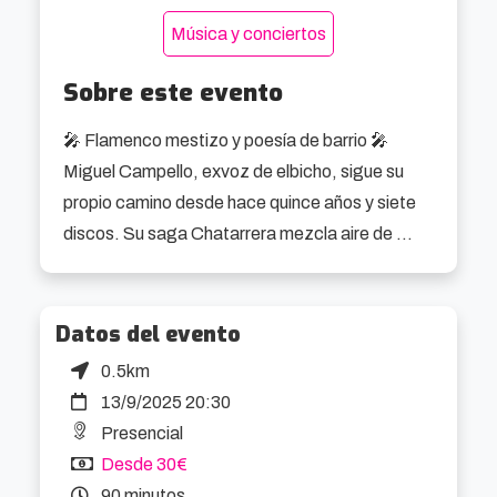
Música y conciertos
Sobre este evento
🎤 Flamenco mestizo y poesía de barrio 🎤

Miguel Campello, exvoz de elbicho, sigue su 
propio camino desde hace quince años y siete 
discos. Su saga Chatarrera mezcla aire de 
calle, raíces flamencas y letras que convierten 
lo cotidiano en emoción pura.

Datos del evento
Su directo es un viaje que une rumba, rock, 
0.5km
flamenco y una energía visceral que lo hace 
13/9/2025 20:30
único sobre el escenario. No es solo un 
Presencial
concierto: es un encuentro con un artista que 
Desde 30€
canta con la misma fuerza con la que vive.

90 minutos