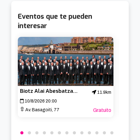
Eventos que te pueden
interesar
Biotz Alai Abesbatza – Concierto de San Lorenzo
Cabar
11.9km
10/8/2026 20:00
19/8/
Av. Basagoiti, 77
Gratuito
Aband