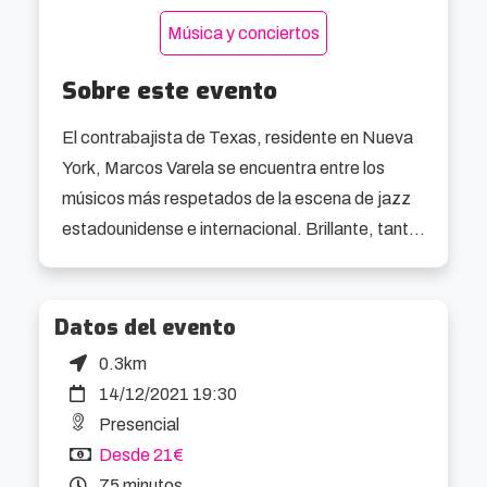
Música y conciertos
Sobre este evento
El contrabajista de Texas, residente en Nueva 
York, Marcos Varela se encuentra entre los 
músicos más respetados de la escena de jazz 
estadounidense e internacional. Brillante, tanto 
con el contrabajo como con el bajo eléctrico, su 
talento también le ha valido muchos premios y 
reconocimientos como músico, compositor, 
Datos del evento
líder, productor y educador.

0.3km
14/12/2021 19:30
Volviendo la mirada hacia la casa ancestral de 
Presencial
su familia en San Ygnacio (Texas), presenta 
Desde 21€
San Ygnacio Project, obteniendo 5 
75 minutos