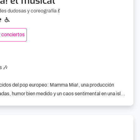
! el musical
es dudosas y coreografía 💃
 conciertos
 🎶

ocidos del pop europeo: Mamma Mia!, una producción 
as, humor bien medido y un caos sentimental en una isla 
regenta un hotel en una isla soleada. Su hija Sophie va a 
 antiguos novios de su madre que llegan a la boda sin saber 
mucho ABBA.
