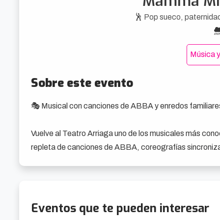
Mamma Mia
🕺 Pop sueco, paternidad
Música y
Sobre este evento
🎭 Musical con canciones de ABBA y enredos familiares
Vuelve al Teatro Arriaga uno de los musicales más con
repleta de canciones de ABBA, coreografías sincronizad
griega. Nada innovador, pero muy eficaz.

La historia gira en torno a Donna, una madre soltera que 
casarse y quiere saber quién es su padre. La pista: tres
Eventos que te pueden interesar
a lo que van. A partir de ahí, enredos, reencuentros y 