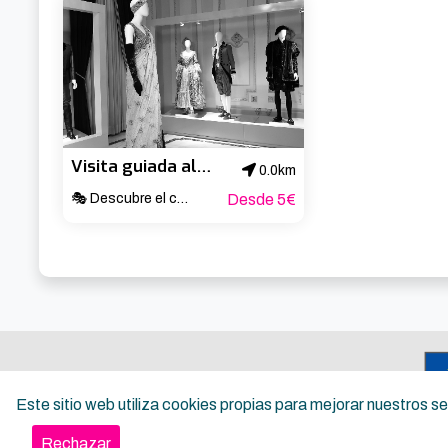
🎟️ Un musical con coreografía, hits reconocibles y pat
Visita guiada al Teatro Arriaga
0.0km
🎭 Descubre el corazón cultural de Bilbao ✨
Desde 5€
Este sitio web utiliza cookies propias para mejorar nuestros 
Rechazar