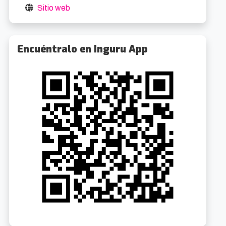
Sitio web
Encuéntralo en Inguru App
Cabaret El Musical
Aste Nagusia Bilbao 2026
1.7km
0.1k
8/2026 20:00
22/8/2026 10:00
oibarra Etorb., 4
Desde 47€
Según evento
Gratuit