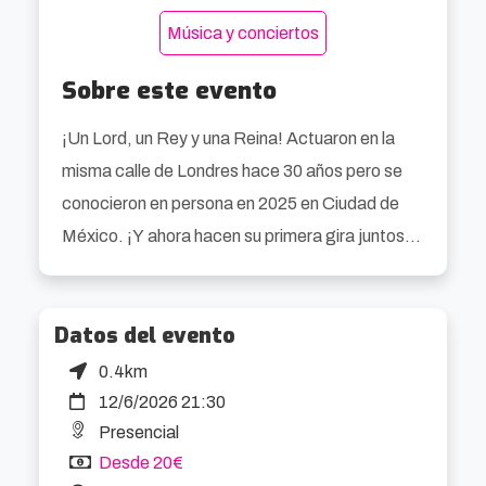
Música y conciertos
Sobre este evento
¡Un Lord, un Rey y una Reina! Actuaron en la
misma calle de Londres hace 30 años pero se
conocieron en persona en 2025 en Ciudad de
México. ¡Y ahora hacen su primera gira juntos,
exclusivamente en España! Lord Rochester y El
Vez, el Elvis mexicano, se unen para demostrar
Datos del evento
que ¡todo lo viejo vuelve a ser nuevo! Cuando los
viejos punks se unen… ¡jamás pueden
0.4km
separarse! Volviendo a sus raíces, creen que el
12/6/2026 21:30
punk nació del glam, que Bo es el Diddley, que el
Presencial
Desde 20€
tartán escocés luce bien para un sábado