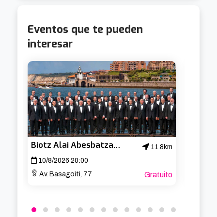
Eventos que te pueden
interesar
Biotz Alai Abesbatza – Concierto de San Lorenzo
Cabar
11.8km
10/8/2026 20:00
19/8/
Av. Basagoiti, 77
Gratuito
Aband