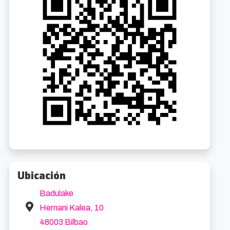
Cabaret El Musical
Pablo Ríos: Animal Electro Show
1.7km
0.0k
8/2026 20:00
22/8/2026 21:00
oibarra Etorb., 4
Desde 47€
Mesedeetako Kaia, 1
Gratuit
Ubicación
Badulake
Hernani Kalea, 10
48003 Bilbao