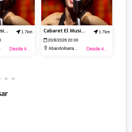
Cabaret El Musical
Cabaret El Musical
1.7km
1.7km
0
20/8/2026 20:00
21/
Desde 47€
Abandoibarra Etorb., 4
Desde 47€
Aband
sar