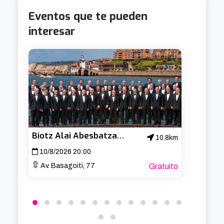
Eventos que te pueden
interesar
Biotz Alai Abesbatza – Concierto de San Lorenzo
Cabar
10.8km
10/8/2026 20:00
19/8/
Av. Basagoiti, 77
Gratuito
Aband