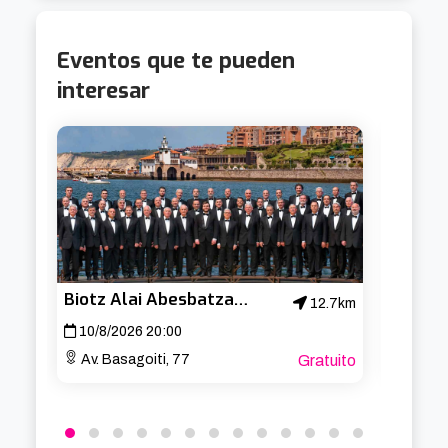
Eventos que te pueden
interesar
Biotz Alai Abesbatza – Concierto de San Lorenzo
Cabar
12.7km
10/8/2026 20:00
19/8/
Av. Basagoiti, 77
Gratuito
Aband