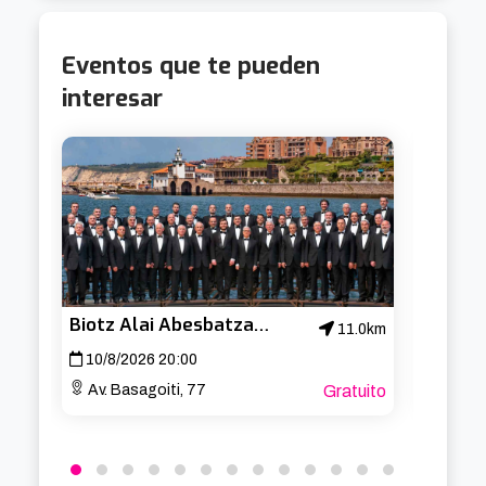
Eventos que te pueden
interesar
Biotz Alai Abesbatza – Concierto de San Lorenzo
Cabar
11.0km
10/8/2026 20:00
19/8/
Av. Basagoiti, 77
Gratuito
Aband