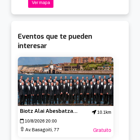
Ver mapa
Eventos que te pueden
interesar
Biotz Alai Abesbatza – Concierto de San Lorenzo
Cabar
10.1km
10/8/2026 20:00
19/8/
Av. Basagoiti, 77
Gratuito
Aband