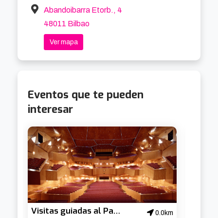
de la saga de Kingsbridge o fans de los 
Abandoibarra Etorb., 4
musicales históricos. El montaje mezcla drama, 
48011 Bilbao
emoción y potencia visual, con un elenco coral y 
Ver mapa
una puesta en escena que aprovecha al máximo 
el espacio del Euskalduna.

La función del 14 de agosto es preestreno con 
Eventos que te pueden
descuento especial, y hay rebajas para 
interesar
compras anticipadas hasta el 15 de julio.

🎟 Un musical donde cada piedra cuenta una 
historia de lucha ⚒️
Visitas guiadas al Palacio Euskalduna
0.0km