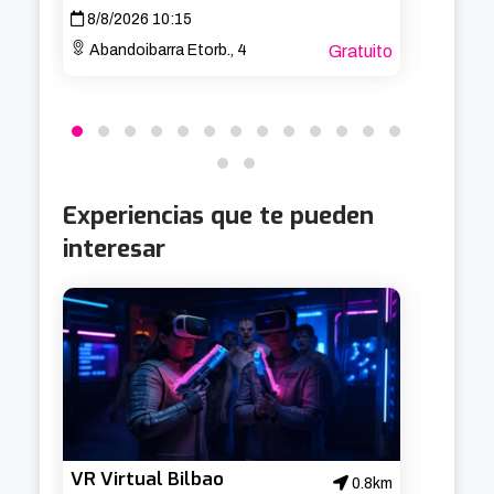
8/8/2026 10:15
10/8/
Abandoibarra Etorb., 4
Gratuito
Av. B
Experiencias que te pueden
interesar
VR Virtual Bilbao
0.8km