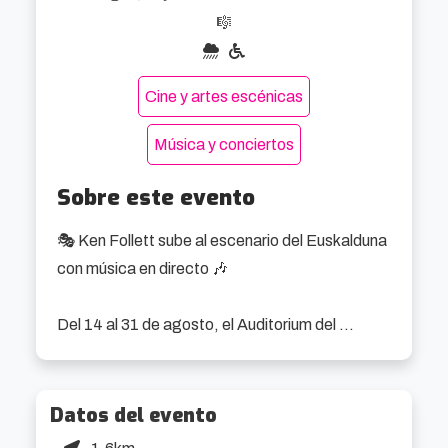
🎼
Cine y artes escénicas
Música y conciertos
Sobre este evento
🎭 Ken Follett sube al escenario del Euskalduna 
con música en directo 🎶

Del 14 al 31 de agosto, el Auditorium del 
Euskalduna acoge la adaptación musical de Los 
pilares de la Tierra, la novela histórica de Ken 
Follett. Una producción ambiciosa con música 
Datos del evento
en vivo, escenografía monumental y una historia 