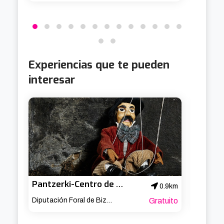
Experiencias que te pueden
interesar
Pantzerki-Centro de documentación de títeres de Bilbao
VR Vir
0.9km
Diputación Foral de Bizkaia
Gratuito