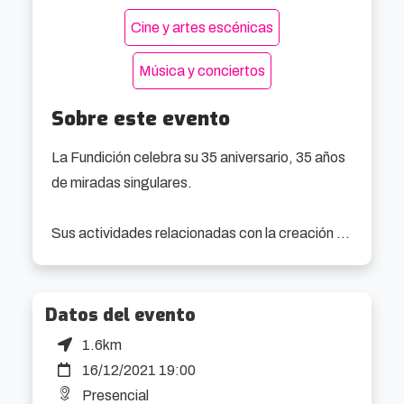
Cine y artes escénicas
Música y conciertos
Sobre este evento
La Fundición celebra su 35 aniversario, 35 años 
de miradas singulares.

Sus actividades relacionadas con la creación 
contemporánea son reconocidas como un 
espacio de referencia, no sólo por la importante 
muestra (PROGRAMACIÓN) que reúne en 
Datos del evento
torno a las artes escénicas, sino por algo más 
1.6km
significativo: por el papel que asume en el 
16/12/2021 19:00
terreno de la gestión cultural. La Fundición es un 
Presencial