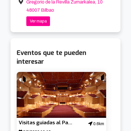
vemos cuál es el flujo de trabajo que 
Gregorio de la Revilla Zumarkalea, 10
recomiendo, porqué y cómo son los resultados 
48007 Bilbao
finales.

Ver mapa
Colabora con: ONG Sunu Gaal
Eventos que te pueden
interesar
Visitas guiadas al Palacio Euskalduna
0.6km