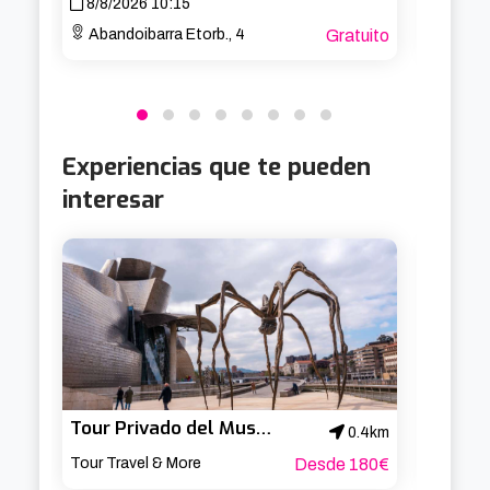
8/8/2026 10:15
15/8/
Abandoibarra Etorb., 4
Gratuito
Aband
Experiencias que te pueden
interesar
Tour Privado del Museo Guggenheim Bilbao con Guía Oficial
0.4km
Tour Travel & More
Desde 180€
EXPLO