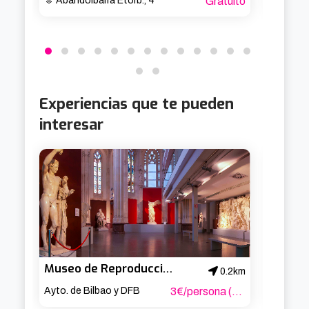
Abandoibarra Etorb., 4
Gratuito
Av. B
Experiencias que te pueden
interesar
Museo de Reproducciones de Bilbao
0.2km
Ayto. de Bilbao y DFB
3€/persona (Consultar precios especiales)