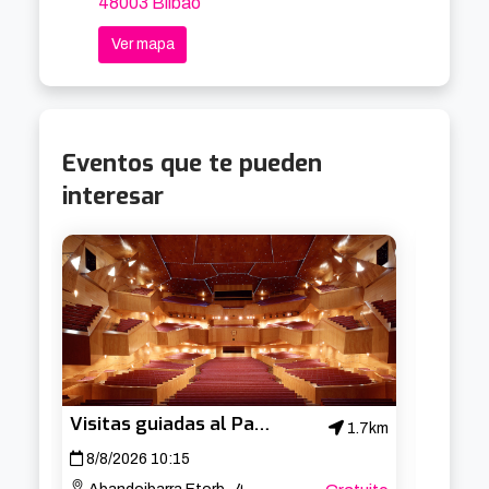
48003 Bilbao
Ver mapa
Eventos que te pueden
interesar
Visitas guiadas al Palacio Euskalduna
1.7km
8/8/2026 10:15
10/8/