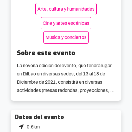
Arte, cultura y humanidades
Cine y artes escénicas
Música y conciertos
Sobre este evento
La novena edición del evento, que tendrá lugar 
en Bilbao en diversas sedes, del 13 al 18 de 
Diciembre de 2021, consistirá en diversas 
actividades (mesas redondas, proyecciones, 
charlas, clases magistrales, presentaciones, 
acciones, escenificaciones, conciertos…) 
relacionadas con el tema que vertebra el 
Datos del evento
festival, con invitados especializados, ejemplos 
0.6km
afianzados y nuevos talentos, teóricos y 