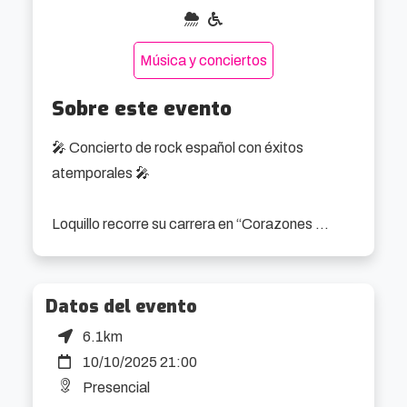
Música y conciertos
Sobre este evento
🎤 Concierto de rock español con éxitos 
atemporales 🎤

Loquillo recorre su carrera en “Corazones 
legendarios”, un espectáculo que reúne 
décadas de himnos del rock en español. Un plan 
imprescindible para los fans de los conciertos en 
Datos del evento
vivo en Bilbao este otoño.

6.1km
10/10/2025 21:00
El repertorio incluye sus éxitos más 
Presencial
emblemáticos, como “Feo, fuerte y formal” 