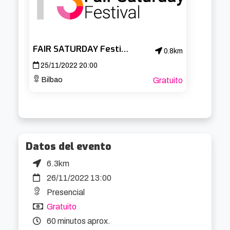
disponibles en plataformas de streaming y 
presentaciones en distintos paises de America 
Latina y Europa como Inglaterra, Escocia, 
FAIR SATURDAY Festival
0.8km
Holanda y Brasil ademas de una larga 
25/11/2022 20:00
trayectoria en Argentina y España.
Bilbao
Gratuito
Datos del evento
6.3km
26/11/2022 13:00
Presencial
Gratuito
60 minutos aprox.