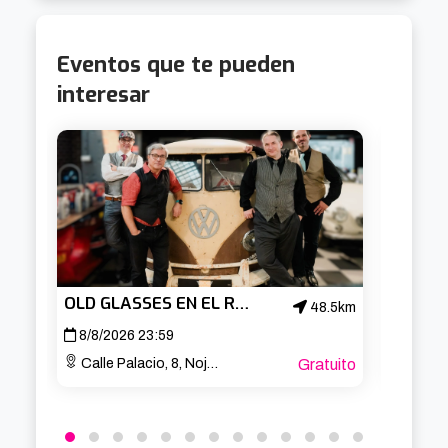
Eventos que te pueden
interesar
OLD GLASSES EN EL ROCK HOUSE DE NOJA
48.5km
8/8/2026 23:59
10/8/
Calle Palacio, 8, Noja, Cantabria
Gratuito
Av. B