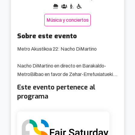
Música y conciertos
Sobre este evento
Metro Akustikoa 22: Nacho DiMartino

Nacho DiMartino en directo en Barakaldo-
MetroBilbao en favor de Zehar-Errefuxiatuekin.

Este evento pertenece al
Nacho DiMartino, es integrante de "Nacho 
programa
DiMartino Swing!" (NDMS!) banda formada en 
2014 en Argentina y radicada en Zarargoza en 
2019. Desde entonces ha realizado centenares 
de shows en festivales, eventos y lugares de 
esparcimiento en general. Cuenta con 4 discos 