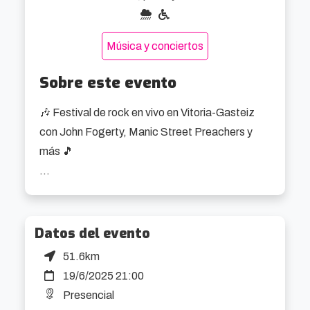
Música y conciertos
Sobre este evento
🎶 Festival de rock en vivo en Vitoria-Gasteiz 
con John Fogerty, Manic Street Preachers y 
más 🎵

Del 19 al 21 de junio, vuelve el Azkena Rock 
Festival a Mendizabala con una edición que no 
se guarda nada. John Fogerty (fecha única en 
Datos del evento
España), The Flaming Lips tocando Yoshimi 
51.6km
Battles the Pink Robots, Manic Street 
19/6/2025 21:00
Preachers, Dinosaur Jr y Lucinda Williams 
Presencial
encabezan un cartel que apuesta fuerte por la 